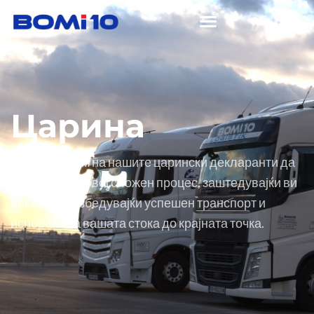
Царина
Дозволете им на нашите царински декларанти да
ве водат низ овој сложен процес, заштедувајќи ви
време и обезбедувајќи успешен транспорт и
испорака на вашата стока до крајната точка.