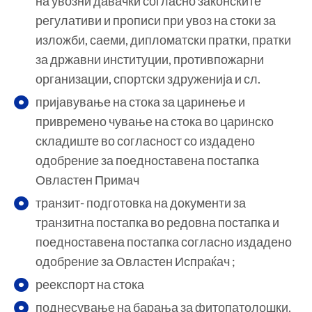
на увозни давачки согласно законските
регулативи и прописи при увоз на стоки за
изложби, саеми, дипломатски пратки, пратки
за државни институции, противпожарни
организации, спортски здруженија и сл.
пријавување на стока за царинење и
привремено чување на стока во царинско
складиште во согласност со издадено
одобрение за поедноставена постапка
Овластен Примач
транзит- подготовка на документи за
транзитна постапка во редовна постапка и
поедноставена постапка согласно издадено
одобрение за Овластен Испраќач ;
реекспорт на стока
поднесување на барања за фитопатолошки,