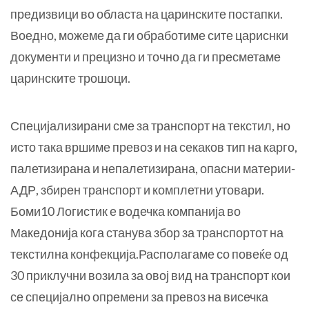
предизвици во областа на царинските постапки.
Воедно, можеме да ги обработиме сите цариснки
документи и прецизно и точно да ги пресметаме
царинските трошоци.
Специјализирани сме за транспорт на текстил, но
исто така вршиме превоз и на секаков тип на карго,
палетизирана и непалетизирана, опасни материи-
АДР, збирен транспорт и комплетни утовари.
Боми10 Логистик е водечка компанија во
Македонија кога станува збор за транспортот на
текстилна конфекција.Располагаме со повеќе од
30 приклучни возила за овој вид на транспорт кои
се специјално опремени за превоз на висечка