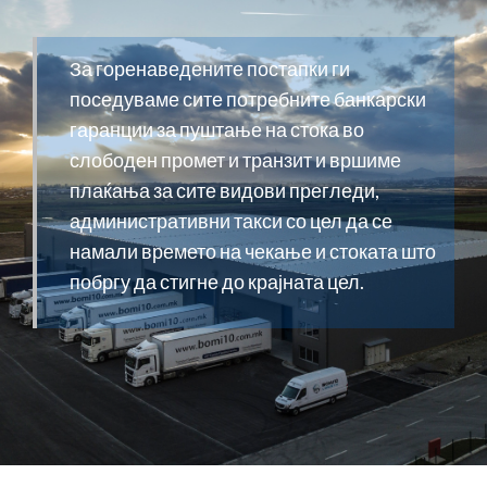
За горенаведените постапки ги
поседуваме сите потребните банкарски
гаранции за пуштање на стока во
слободен промет и транзит и вршиме
плаќања за сите видови прегледи,
административни такси со цел да се
намали времето на чекање и стоката што
побргу да стигне до крајната цел.