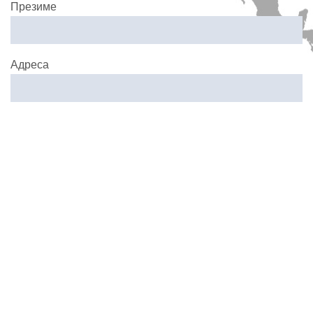
Презиме
Адреса
Email
СЛЕДНО
Вашиот логистички партнер