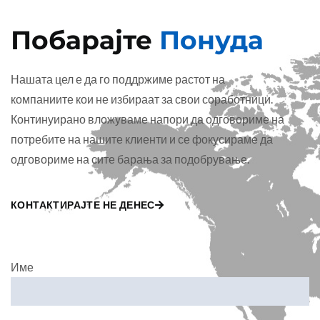
Побарајте
Понуда
Нашата цел е да го поддржиме растот на
компаниите кои не избираат за свои соработници.
Континуирано вложуваме напори да одговориме на
потребите на нашите клиенти и се фокусираме да
одговориме на сите барања за подобрување.
КОНТАКТИРАЈТЕ НЕ ДЕНЕС
Име